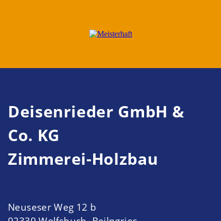
Deisenrieder GmbH &
Co. KG
Zimmerei-Holzbau
Neuseser Weg 12 b
92339 Wolfsbuch, Beilngries